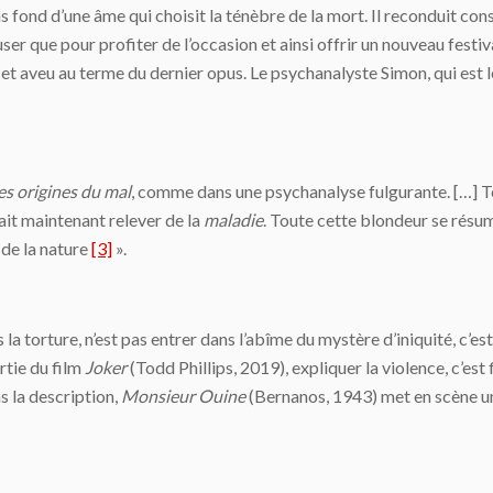
ans fond d’une âme qui choisit la ténèbre de la mort. Il reconduit c
ser que pour profiter de l’occasion et ainsi offrir un nouveau festi
cet aveu au terme du dernier opus. Le psychanalyste Simon, qui est
es origines du mal
, comme dans une psychanalyse fulgurante. […] Tout
ait maintenant relever de la
maladie
. Toute cette blondeur se résum
 de la nature
[3]
».
 la torture, n’est pas entrer dans l’abîme du mystère d’iniquité, c’e
rtie du film
Joker
(Todd Phillips, 2019), expliquer la violence, c’est f
s la description,
Monsieur Ouine
(Bernanos, 1943) met en scène un