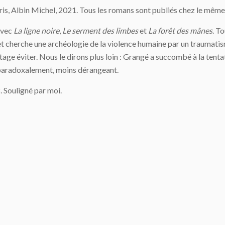
aris, Albin Michel, 2021. Tous les romans sont publiés chez le même 
avec
La ligne noire
,
Le serment des limbes
et
La forêt des mânes
. T
t cherche une archéologie de la violence humaine par un traumatisme 
ntage éviter. Nous le dirons plus loin : Grangé a succombé à la tent
t, paradoxalement, moins dérangeant.
8. Souligné par moi.