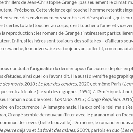
ize thrillers de Jean-Christophe Grangé : pas seulement le climat, ma
 soutenu. Précisons. Cette violence qui touche l’homme retentit sin
met en scène des environnements sombres et désespérants, qui rent
est certes totale (toucher au corps, c’est toucher à l’âme, et vice ve
 la reproduction : les romans de Grangé s’intéressent particulièrem
eur. Enfin, si les héros sont toujours des solitaires – d’ailleurs 
n revanche, leur adversaire est toujours un collectif, communautaire, 
ous conduit à l’originalité du dernier opus d’un auteur de plus en pl
d’études, ainsi que l’on l’avons dit. Il a aussi diversifié géographi
re des morts
, 2018 ;
Le jour des cendres
, 2020), et même Paris (
L’em
lique centrafricaine (Le vol des cigognes, 1994), à l’Amérique latine (
eul roman à double volet :
Lontano
, 2015 ;
Congo Requiem
, 2016)
oire, en l’occurrence, l’Allemagne nazie. Il a exploré le réel, mais s’e
an, Grangé semble de nouveau flirter avec le paranormal, en l’occur
 commun des rêves (belle trouvaille). De même, le romancier nous ava
de pierre
déjà vu et
La forêt des mânes
, 2009), parfois en duo (
Les r