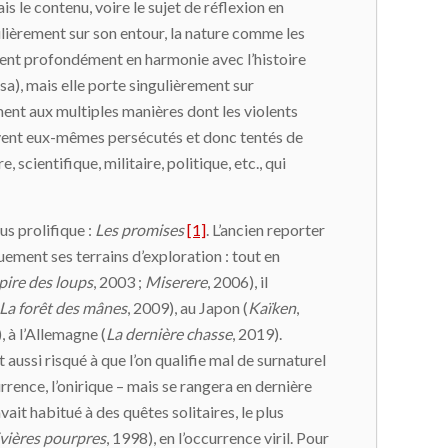
is le contenu, voire le sujet de réflexion en
gulièrement sur son entour, la nature comme les
rent profondément en harmonie avec l’histoire
rsa), mais elle porte singulièrement sur
ent aux multiples manières dont les violents
souvent eux-mêmes persécutés et donc tentés de
scientifique, militaire, politique, etc., qui
us prolifique :
Les promises
[1]
. L’ancien reporter
quement ses terrains d’exploration : tout en
pire des loups
, 2003 ;
Miserere
, 2006), il
La forêt des mânes
, 2009), au Japon (
Kaïken
,
, à l’Allemagne (
La dernière chasse
, 2019).
st aussi risqué à que l’on qualifie mal de surnaturel
rence, l’onirique – mais se rangera en dernière
it habitué à des quêtes solitaires, le plus
ivières pourpres
, 1998), en l’occurrence viril. Pour