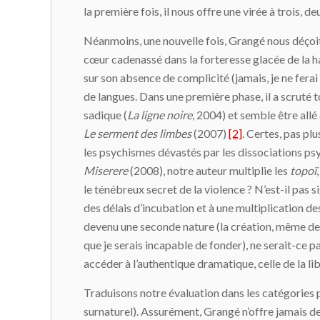
la première fois, il nous offre une virée à trois,
Néanmoins, une nouvelle fois, Grangé nous déçoit :
cœur cadenassé dans la forteresse glacée de la hai
sur son absence de complicité (jamais, je ne fera
de langues. Dans une première phase, il a scruté t
sadique (
La ligne noire
, 2004) et semble être all
Le serment des limbes
(2007)
[2]
. Certes, pas pl
les psychismes dévastés par les dissociations ps
Miserere
(2008), notre auteur multiplie les
topoï
le ténébreux secret de la violence ? N’est-il pas
des délais d’incubation et à une multiplication des
devenu une seconde nature (la création, même d
que je serais incapable de fonder), ne serait-ce 
accéder à l’authentique dramatique, celle de la li
Traduisons notre évaluation dans les catégories pas
surnaturel). Assurément, Grangé n’offre jamais de