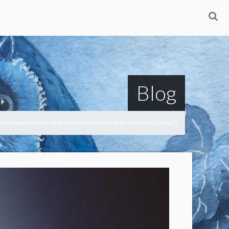
Blog
Art
Le paroxysme de la violence n’est pas sa profondeur (Grangé)
>