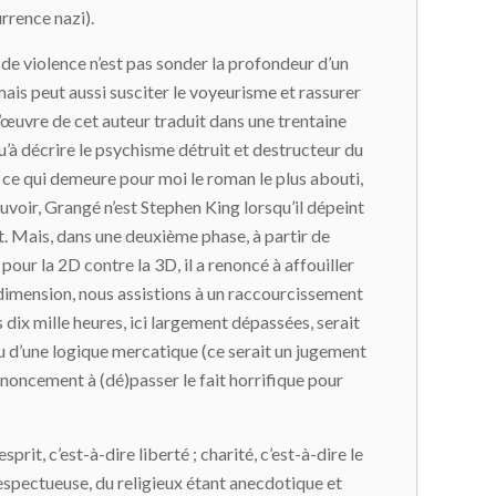
urrence nazi).
s de violence n’est pas sonder la profondeur d’un
mais peut aussi susciter le voyeurisme et rassurer
l’œuvre de cet auteur traduit dans une trentaine
qu’à décrire le psychisme détruit et destructeur du
n ce qui demeure pour moi le roman le plus abouti,
ouvoir, Grangé n’est Stephen King lorsqu’il dépeint
. Mais, dans une deuxième phase, à partir de
 pour la 2D contre la 3D, il a renoncé à affouiller
 dimension, nous assistions à un raccourcissement
s dix mille heures, ici largement dépassées, serait
ou d’une logique mercatique (ce serait un jugement
enoncement à (dé)passer le fait horrifique pour
it, c’est-à-dire liberté ; charité, c’est-à-dire le
respectueuse, du religieux étant anecdotique et