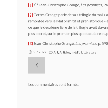
[1]
Cf
. Jean-Christophe Grangé,
Les promises
, P
[2]
Certes Grangé parle de sa « trilogie du mal » 
remontée vers le Mal primitif et préhistorique » e
ce que le deuxième livre de la trilogie avait dava
plus secret, sur le premier, plus spectaculaire e
[3]
Jean-Christophe Grangé,
Les promises
, p. 59
,
,
,
5.7.2022
Art
Articles
Inédit
Littérature
Les commentaires sont fermés.