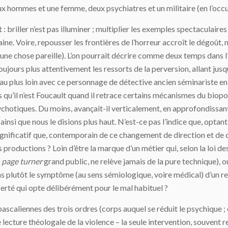
 deux hommes et une femme, deux psychiatres et un militaire (en l’occ
 briller n’est pas illuminer ; multiplier les exemples spectaculaire
ne. Voire, repousser les frontières de l’horreur accroît le dégoût, 
i une chose pareille). L’on pourrait décrire comme deux temps dans 
oujours plus attentivement les ressorts de la perversion, allant jus
é au plus loin avec ce personnage de détective ancien séminariste e
us qu’il n’est Foucault quand il retrace certains mécanismes du biop
ychotiques. Du moins, avançait-il verticalement, en approfondissant
, ainsi que nous le disions plus haut. N’est-ce pas l’indice que, optant
 significatif que, contemporain de ce changement de direction et de
 productions ? Loin d’être la marque d’un métier qui, selon la loi de
e
page turner
grand public, ne relève jamais de la pure technique), 
pas plutôt le symptôme (au sens sémiologique, voire médical) d’un r
berté qui opte délibérément pour le mal habituel ?
caliennes des trois ordres (corps auquel se réduit le psychique ; espr
 lecture théologale de la violence – la seule intervention, souvent 