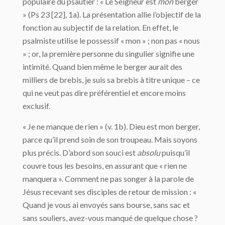
populaire du psautier : « Le Seigneur est
mon
berger
» (Ps 23 [22], 1a). La présentation allie l’objectif de la
fonction au subjectif de la relation. En effet, le
psalmiste utilise le possessif « mon » ; non pas « nous
» ; or, la première personne du singulier signifie une
intimité. Quand bien même le berger aurait des
milliers de brebis, je suis sa brebis à titre unique – ce
qui ne veut pas dire préférentiel et encore moins
exclusif.
« Je ne manque de rien » (v. 1b). Dieu est mon berger,
parce qu’il prend soin de son troupeau. Mais soyons
plus précis. D’abord son souci est
absolu
puisqu’il
couvre tous les besoins, en assurant que « rien ne
manquera ». Comment ne pas songer à la parole de
Jésus recevant ses disciples de retour de mission : «
Quand je vous ai envoyés sans bourse, sans sac et
sans souliers, avez-vous manqué de quelque chose ?