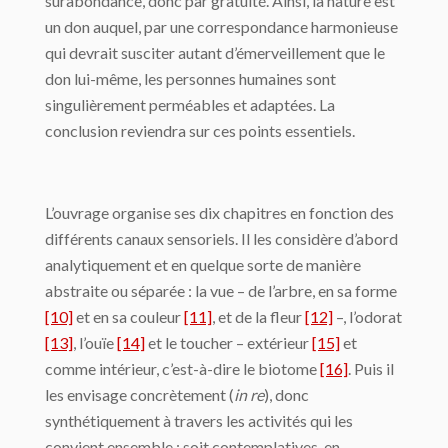
surabondance, donc par gratuité. Ainsi, la nature est
un don auquel, par une correspondance harmonieuse
qui devrait susciter autant d’émerveillement que le
don lui-même, les personnes humaines sont
singulièrement perméables et adaptées. La
conclusion reviendra sur ces points essentiels.
L’ouvrage organise ses dix chapitres en fonction des
différents canaux sensoriels. Il les considère d’abord
analytiquement et en quelque sorte de manière
abstraite ou séparée : la vue – de l’arbre, en sa forme
[10]
et en sa couleur
[11]
, et de la fleur
[12]
–, l’odorat
[13]
, l’ouïe
[14]
et le toucher – extérieur
[15]
et
comme intérieur, c’est-à-dire le biotome
[16]
. Puis il
les envisage concrètement (
in re
), donc
synthétiquement à travers les activités qui les
convient ensemble : soit contemplatives, en