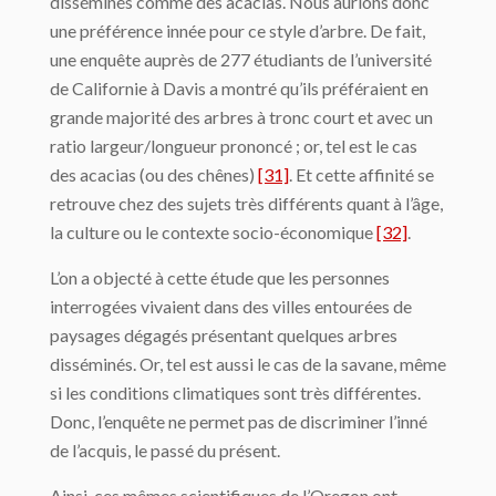
disséminés comme des acacias. Nous aurions donc
une préférence innée pour ce style d’arbre. De fait,
une enquête auprès de 277 étudiants de l’université
de Californie à Davis a montré qu’ils préféraient en
grande majorité des arbres à tronc court et avec un
ratio largeur/longueur prononcé ; or, tel est le cas
des acacias (ou des chênes)
[31]
. Et cette affinité se
retrouve chez des sujets très différents quant à l’âge,
la culture ou le contexte socio-économique
[32]
.
L’on a objecté à cette étude que les personnes
interrogées vivaient dans des villes entourées de
paysages dégagés présentant quelques arbres
disséminés. Or, tel est aussi le cas de la savane, même
si les conditions climatiques sont très différentes.
Donc, l’enquête ne permet pas de discriminer l’inné
de l’acquis, le passé du présent.
Ainsi, ces mêmes scientifiques de l’Oregon ont