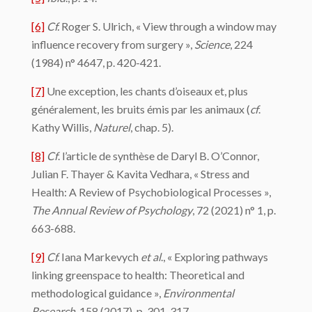
[6]
Cf.
Roger S. Ulrich, « View through a window may
influence recovery from surgery »,
Science
, 224
(1984) n° 4647, p. 420-421.
[7]
Une exception, les chants d’oiseaux et, plus
généralement, les bruits émis par les animaux (
cf
.
Kathy Willis,
Naturel
, chap. 5).
[8]
Cf
. l’article de synthèse de Daryl B. O’Connor,
Julian F. Thayer & Kavita Vedhara, « Stress and
Health: A Review of Psychobiological Processes »,
The Annual Review of Psychology
, 72 (2021) n° 1, p.
663-688.
[9]
Cf.
Iana Markevych
et al
., « Exploring pathways
linking greenspace to health: Theoretical and
methodological guidance »,
Environmental
Research
, 158 (2017), p. 301-317.