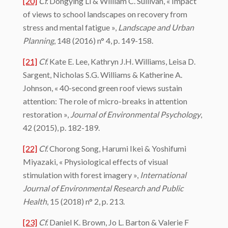
[20]
Cf.
Dongying Li & William C. Sullivan, « Impact
of views to school landscapes on recovery from
stress and mental fatigue »,
Landscape and Urban
Planning
, 148 (2016) n° 4, p. 149-158.
[21]
Cf.
Kate E. Lee, Kathryn J.H. Williams, Leisa D.
Sargent, Nicholas S.G. Williams & Katherine A.
Johnson, « 40-second green roof views sustain
attention: The role of micro-breaks in attention
restoration »,
Journal of Environmental Psychology
,
42 (2015), p. 182-189.
[22]
Cf.
Chorong Song, Harumi Ikei & Yoshifumi
Miyazaki, « Physiological effects of visual
stimulation with forest imagery »,
International
Journal of Environmental Research and Public
Health
, 15 (2018) n° 2, p. 213.
[23]
Cf.
Daniel K. Brown, Jo L. Barton & Valerie F