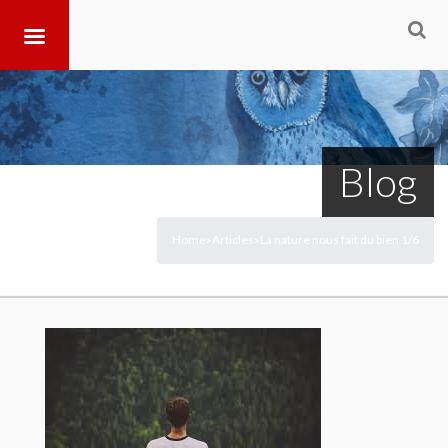
Blog
Home
Articles
La nature nous fait du bien 1/6
>
>