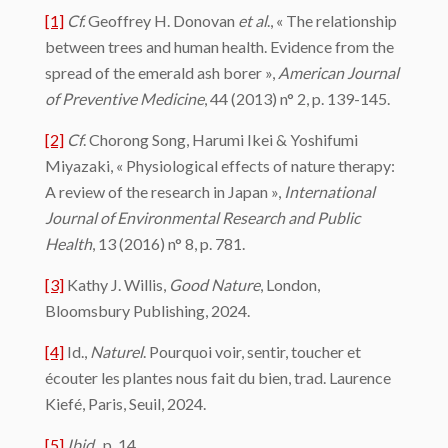
[1]
Cf.
Geoffrey H. Donovan
et al
., « The relationship
between trees and human health. Evidence from the
spread of the emerald ash borer »,
American Journal
of Preventive Medicine
, 44 (2013) n° 2, p. 139-145.
[2]
Cf
. Chorong Song, Harumi Ikei & Yoshifumi
Miyazaki, « Physiological effects of nature therapy:
A review of the research in Japan »,
International
Journal of Environmental Research and Public
Health
, 13 (2016) n° 8, p. 781.
[3]
Kathy J. Willis,
Good Nature
, London,
Bloomsbury Publishing, 2024.
[4]
Id.,
Naturel
. Pourquoi voir, sentir, toucher et
écouter les plantes nous fait du bien, trad. Laurence
Kiefé, Paris, Seuil, 2024.
[5]
Ibid
., p. 14.