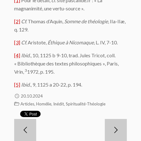
[1]
Pour le détail,
cf
. site pascalide.fr : « La
magnanimité, une vertu-source ».
[2]
Cf.
Thomas d’Aquin,
Somme de théologie
, IIa-IIæ,
q. 129.
[3]
Cf.
Aristote,
Éthique à Nicomaque
, L. IV, 7-10.
[4]
Ibid
., 10, 1125 b 9-10, trad. Jules Tricot, coll.
« Bibliothèque des textes philosophiques », Paris,
3
Vrin,
1972, p. 195.
[5]
Ibid
., 9, 1125 a 20-22, p. 194.
20.10.2024
,
,
,
Articles
Homélie
Inédit
Spiritualité-Théologie