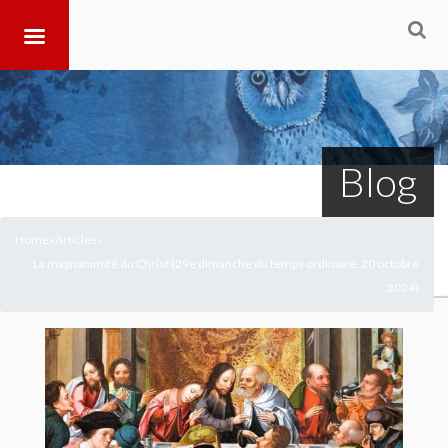
Blog
Home
Articles
>
>
La magnanimité du Christ (29e dimanche du temps ordinaire. 20 octobre
2024)