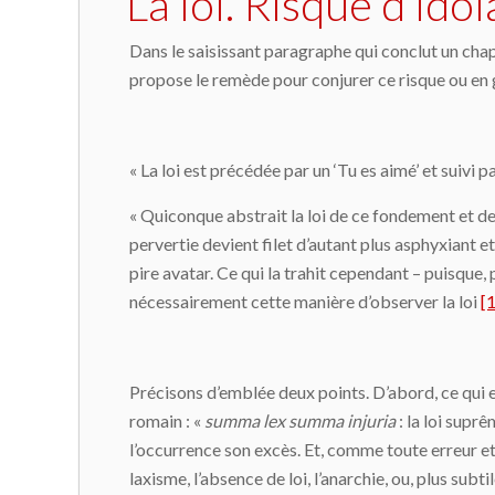
La loi. Risque d’ido
Dans le saisissant paragraphe qui conclut un chap
propose le remède pour conjurer ce risque ou en g
« La loi est précédée par un ‘Tu es aimé’ et suivi p
« Quiconque abstrait la loi de ce fondement et de ce 
pervertie devient filet d’autant plus asphyxiant et
pire avatar. Ce qui la trahit cependant – puisque, p
nécessairement cette manière d’observer la loi
[1
Précisons d’emblée deux points. D’abord, ce qui es
romain : «
summa lex summa injuria
: la loi suprê
l’occurrence son excès. Et, comme toute erreur et 
laxisme, l’absence de loi, l’anarchie, ou, plus subtil