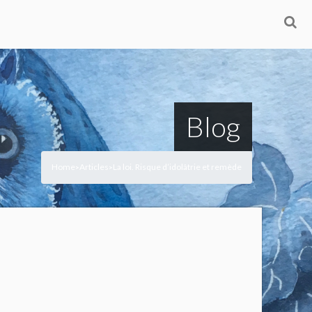
Blog
Home
Articles
La loi. Risque d’idolâtrie et remède
>
>