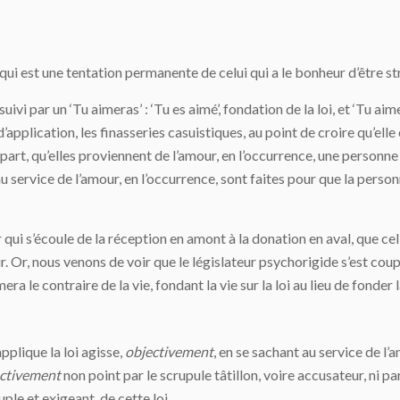
 qui est une tentation permanente de celui qui a le bonheur d’être str
 suivi par un ‘Tu aimeras’ : ‘Tu es aimé’, fondation de la loi, et ‘Tu a
’application, les finasseries casuistiques, au point de croire qu’elle
part, qu’elles proviennent de l’amour, en l’occurrence, une personne 
 au service de l’amour, en l’occurrence, sont faites pour que la perso
ur qui s’écoule de la réception en amont à la donation en aval, que c
. Or, nous venons de voir que le législateur psychorigide s’est cou
a le contraire de la vie, fondant la vie sur la loi au lieu de fonder la 
pplique la loi agisse,
objectivement
, en se sachant au service de l
ctivement
non point par le scrupule tâtillon, voire accusateur, ni 
uple et exigeant, de cette loi.