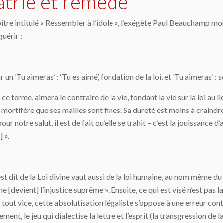
lâtrie et remède
itre intitulé « Ressembler à l’idole », l’exégète Paul Beauchamp mo
uérir :
ar un ‘Tu aimeras’ : ‘Tu es aimé’, fondation de la loi, et ‘Tu aimeras’ 
terme, aimera le contraire de la vie, fondant la vie sur la loi au lieu
 mortifère que ses mailles sont fines. Sa dureté est moins à craindre
our notre salut, il est de fait qu’elle se trahit – c’est la jouissance 
]
».
t dit de la Loi divine vaut aussi de la loi humaine, au nom même du 
me [devient] l’injustice suprême ». Ensuite, ce qui est visé n’est pas
tout vice, cette absolutisation légaliste s’oppose à une erreur cont
ement, le jeu qui dialectise la lettre et l’esprit (la transgression de la