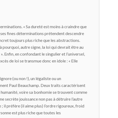
éterminations. « Sa dureté est moins à craindre que
le et ses fines déterminations prétendent descendre
ncret toujours plus riche que les abstractions.
pourquoi, autre signe, la loi qui devrait être au
». Enfin, en confondant le singulier et l’universel,
excès de loi se transmue donc en idole : « Elle
ignore (ou non !), un légaliste ou un
finement Paul Beauchamp. Deux traits caractérisent
e son humanité, voire sa bonhomie se trouvent comme
une secrète jouissance non pas à détruire l’autre
 il préfère (il aime plus) l’ordre rigoureux, froid
rsonne est plus riche que toutes les