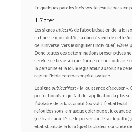
En quelques paroles incisives, le jésuite parisien
1. Signes
Les signes
objectifs
de l’absolutisation de la loi 
sa finesse », ou plutôt, sa dureté vient de cette fi
de l’universel vers le singulier (individuel)
via
les p
Donc toutes ces déterminations prescriptives ne pe
service de la vie se transforme en son contraire qui
la personne et la loi, le législateur absolutise cel
rejoint l’idole comme son pire avatar ».
Le signe
subjectif
est « la jouissance d’accuser ». 
perfectionniste qui fait de l’application la plus 
l’idolâtre de la loi, conatif (ou volitif) et affe
refoulées sous le masque colérique et jugeant de l’
(ce trait caractérise le pervers ou le sociopathe), 
et abstrait, de la loi à (que) la chaleur concrète 