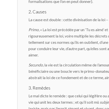
formalisations que l’on en peut donner).
2. Causes
La cause est double : cette divinisation de la loi –
Primo
, « La loi est précédée par un ‘Tu es aimé’ et
rigoureusement la loi, voire multiplie les décrets d
tellement sur ces normes qu’ils en oublient, d’une 
pour conduire leur vie, d’autre part, qu’elles sont
aimer.
Secundo
, la vie est la circulation même de l’amo
bénéficiaire ou une boucle vers le primo-donateur
abstrait la loi de ce fondement et de ce terme, aimer
3. Remèdes
Le mal dicte le remède : que celui qui légifère ou a
vie qui unit les deux termes ; et qu’il soit mû
subje
laxiste, mais par l’esprit aimant et vivant, donc so