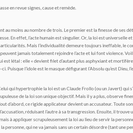
 passe en revue signes, cause et remède.
sont au moins au nombre de trois. Le premier est la finesse de ses d
nesse. En effet, l’acte humain est singulier. Or, la loi est universel
articularités. Mais l’individualité demeure toujours ineffable, le co
uvent jamais totalement rejoindre l’acte et lui font violence. Voilà 
 est létal : elle « devient filet d’autant plus asphyxiant et mortifère 
le-ci. Puisque l’idole est le masque défigurant l’Absolu qu’est Dieu, l’
Celui qui hypertrophie la loi est un Claude Frollo (ou un Javert) qui s’
scrupuleuse de la loi son unique objectif. Mais il y a plus, observe 
ctif. Tout d’abord, ce rigide applicateur devient un accusateur. Tout
accusation, réduisant l’autre à sa transgression. Ensuite, il trouve 
mais à appliquer scrupuleusement la loi au lieu de servir la personne ;
de la personne, qui ne va jamais sans un certain désordre (tant une pe