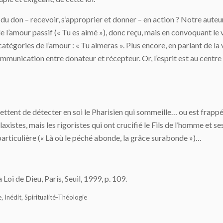
don – recevoir, s’approprier et donner – en action ? Notre auteur p
l’amour passif (« Tu es aimé »), donc reçu, mais en convoquant le vo
catégories de l’amour : « Tu aimeras ». Plus encore, en parlant de la 
mmunication entre donateur et récepteur. Or, l’esprit est au centre 
ent de détecter en soi le Pharisien qui sommeille… ou est frappé d’
laxistes, mais les rigoristes qui ont crucifié le Fils de l’homme et se
particulière (« Là où le péché abonde, la grâce surabonde »)…
La Loi de Dieu, Paris, Seuil, 1999, p. 109.
,
,
e
Inédit
Spiritualité-Théologie