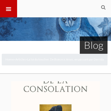
Blog
Home
Articles
La loi du toucher. De Boèce à Jésus, en passant par Derrida
>
>