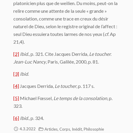
platonicien plus que de weilien. Du moins, peut-on la
relire comme une attente de la seule « grande »
consolation, comme une trace en creux du désir
naturel de Dieu, selon le registre original de l’affect :
seul Dieu essuiera toutes larmes de nos yeux (
cf
. Ap
21,4).
[2]
Ibid
., p. 321. Cite Jacques Derrida,
Le toucher.
Jean-Luc Nancy
, Paris, Galilée, 2000, p. 81.
[3]
Ibid
.
[4]
Jacques Derrida,
Le toucher
, p. 117 s.
[5]
Michael Fœssel,
Le temps de la consolation
, p.
323.
[6]
Ibid
., p. 324.
,
,
,
4.3.2022
Articles
Corps
Inédit
Philosophie