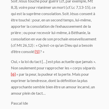
Soit Jésus touche pour guérir (
cf
., par exemple, Mt
8,3), voire pour réanimer un mort (
cf
. Lc 7,13-15), ce
qui est la suprême consolation. Soit Jésus consent à
être touché : pour, en un second temps, lui-même,
apporter la consolation de l’exhausseement de la
prière ; ou pour recevoir lui-même, à Béthanie, la
consolation en vue de son prochain ensevelissement
(
cf
. Mt 26,12) : « Qu’est-ce qu’un Dieu qui a besoin
d’être consolé
[5]
? »
Oui, « la loi du tact […] est plus actuelle que jamais ».
Non seulement pour rapprocher les « corps séparés
[6]
» par la peur, la pudeur et la perte. Mais pour
exprimer la tendresse, dont la définition la plus
approchante semble bien être un amour incarné, un
amour plein de tact…
Pascal Ide