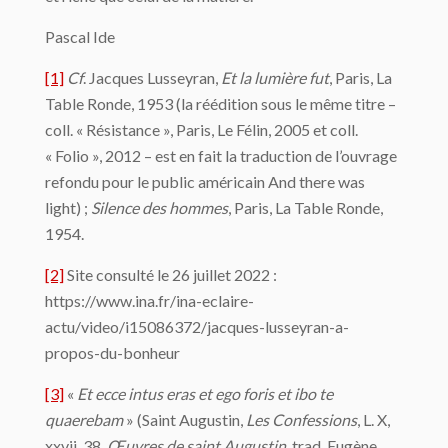
Pascal Ide
[1]
Cf
. Jacques Lusseyran,
Et la lumière fut
, Paris, La
Table Ronde, 1953 (la réédition sous le même titre –
coll. « Résistance », Paris, Le Félin, 2005 et coll.
« Folio », 2012 – est en fait la traduction de l’ouvrage
refondu pour le public américain And there was
light) ;
Silence des hommes
, Paris, La Table Ronde,
1954.
[2]
Site consulté le 26 juillet 2022 :
https://www.ina.fr/ina-eclaire-
actu/video/i15086372/jacques-lusseyran-a-
propos-du-bonheur
[3]
«
Et ecce intus eras et ego foris et ibo te
quaerebam
» (Saint Augustin,
Les Confessions
, L. X,
xxvii, 38,
Œuvres de saint Augustin
, trad. Eugène