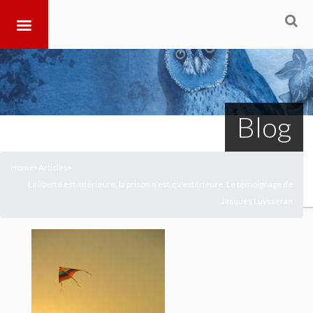
Blog
Home
Articles
>
>
La liberté est intérieure, la prison n’est qu’extérieure. Le témoignage de
Jacques Luysseran