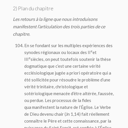
2) Plan du chapitre
Les retours à la ligne que nous introduisons
manifestent l’articulation des trois parties de ce
chapitre.
En se fondant sur les multiples expériences des
e
synodes régionaux ou locaux des II
et
e
III
siècles, on peut toutefois soutenir la thèse
dogmatique que c’est une certaine vérité
ecclésiologique jugée
a priori
opératoire qui a
été sollicitée pour résoudre le problème d’une
vérité trinitaire, christologique et
sotériologique menacée d’être altérée, faussée,
ou perdue. Les processus de la
fides
qua
manifestent la nature de l’Église. Le Verbe
de Dieu devenu chair (Jn 1,14) fait réellement
connaître le Père et cette connaissance, par la
puissance du Saint Esprit, est confiée à l’Église,