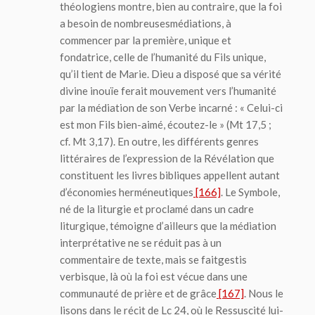
théologiens montre, bien au contraire, que la foi
a besoin de nombreuses
médiations
, à
commencer par la première, unique et
fondatrice, celle de l’humanité du Fils unique,
qu’il tient de Marie. Dieu a disposé que sa vérité
divine inouïe ferait mouvement vers l’humanité
par la médiation de son Verbe incarné : « Celui-ci
est mon Fils bien-aimé, écoutez-le » (Mt 17,5 ;
cf. Mt 3,17). En outre, les différents genres
littéraires de l’expression de la Révélation que
constituent les livres bibliques appellent autant
d’économies herméneutiques
[166]
. Le Symbole,
né de la liturgie et proclamé dans un cadre
liturgique, témoigne d’ailleurs que la médiation
interprétative ne se réduit pas à un
commentaire de texte, mais se fait
gestis
verbisque
, là où la foi est vécue dans une
communauté de prière et de grâce
[167]
. Nous le
lisons dans le récit de Lc 24, où le Ressuscité lui-