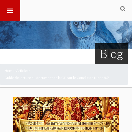
Blog
Home
Articles
>
>
Guide de lecture du document de la CTI sur le Concile de Nicée 5/6