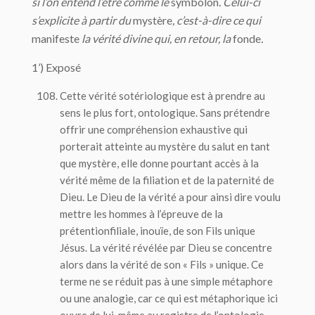
si l’on entend l’être comme le
symbolon
. Celui-ci
s’explicite à partir du
mystère
, c’est-à-dire ce qui
manifeste
la vérité divine qui, en retour, la
fonde
.
1’) Exposé
Cette vérité sotériologique est à prendre au
sens le plus fort, ontologique. Sans prétendre
offrir une compréhension exhaustive qui
porterait atteinte au mystère du salut en tant
que mystère, elle donne pourtant accès à la
vérité même de la filiation et de la paternité de
Dieu. Le Dieu de la vérité a pour ainsi dire voulu
mettre les hommes à l’épreuve de la
prétention
filiale
, inouïe, de son Fils unique
Jésus. La vérité révélée par Dieu se concentre
alors dans la vérité de son « Fils » unique. Ce
terme ne se réduit pas à une simple métaphore
ou une analogie, car ce qui est métaphorique ici
ouvre de lui-même au registre de l’ontologie,