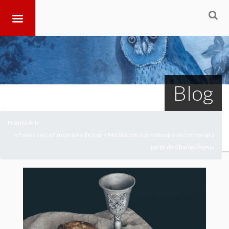
Blog
Home
Art
>
>
« Faites ceci en mémoire de moi » Méditation sur mémoire et mémorial à
partir de Charles Péguy