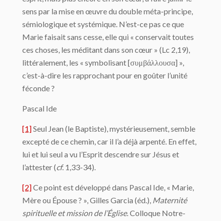
sens par la mise en œuvre du double méta-principe,
sémiologique et systémique. N’est-ce pas ce que
Marie faisait sans cesse, elle qui « conservait toutes
ces choses, les méditant dans son cœur » (Lc 2,19),
littéralement, les « symbolisant [συμβάλλουσα] »,
c’est-à-dire les rapprochant pour en goûter l’unité
féconde ?
Pascal Ide
[1]
Seul Jean (le Baptiste), mystérieusement, semble
excepté de ce chemin, car il l’a déjà arpenté. En effet,
lui et lui seul a vu l’Esprit descendre sur Jésus et
l’attester (
cf
. 1,33-34).
[2]
Ce point est développé dans Pascal Ide, « Marie,
Mère ou Épouse ? », Gilles Garcia (éd.),
Maternité
spirituelle et mission de l’
É
glise
. Colloque Notre-