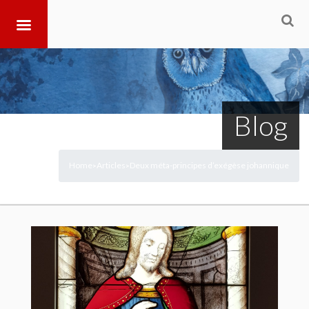
Blog
Home
Articles
Deux méta-principes d’exégèse johannique
>
>