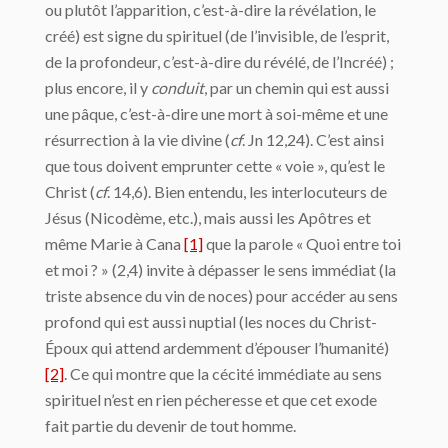
ou plutôt l’apparition, c’est-à-dire la révélation, le
créé) est signe du spirituel (de l’invisible, de l’esprit,
de la profondeur, c’est-à-dire du révélé, de l’Incréé) ;
plus encore, il y
conduit
, par un chemin qui est aussi
une pâque, c’est-à-dire une mort à soi-même et une
résurrection à la vie divine (
cf
. Jn 12,24). C’est ainsi
que tous doivent emprunter cette « voie », qu’est le
Christ (
cf
. 14,6). Bien entendu, les interlocuteurs de
Jésus (Nicodème, etc.), mais aussi les Apôtres et
même Marie à Cana
[1]
que la parole « Quoi entre toi
et moi ? » (2,4) invite à dépasser le sens immédiat (la
triste absence du vin de noces) pour accéder au sens
profond qui est aussi nuptial (les noces du Christ-
Époux qui attend ardemment d’épouser l’humanité)
[2]
. Ce qui montre que la cécité immédiate au sens
spirituel n’est en rien pécheresse et que cet exode
fait partie du devenir de tout homme.