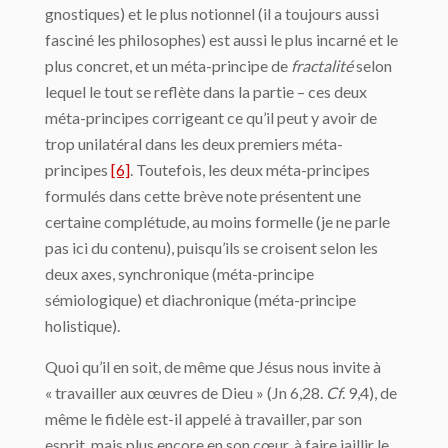
gnostiques) et le plus notionnel (il a toujours aussi
fasciné les philosophes) est aussi le plus incarné et le
plus concret, et un méta-principe de
fractalité
selon
lequel le tout se reflète dans la partie – ces deux
méta-principes corrigeant ce qu’il peut y avoir de
trop unilatéral dans les deux premiers méta-
principes
[6]
. Toutefois, les deux méta-principes
formulés dans cette brève note présentent une
certaine complétude, au moins formelle (je ne parle
pas ici du contenu), puisqu’ils se croisent selon les
deux axes, synchronique (méta-principe
sémiologique) et diachronique (méta-principe
holistique).
Quoi qu’il en soit, de même que Jésus nous invite à
« travailler aux œuvres de Dieu » (Jn 6,28.
Cf
. 9,4), de
même le fidèle est-il appelé à travailler, par son
esprit, mais plus encore en son cœur, à faire jaillir le