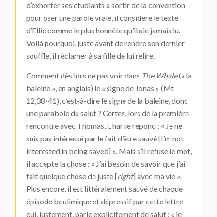
d’exhorter ses étudiants à sortir de la convention
pour oser une parole vraie, il considère le texte
d’Ellie comme le plus honnête qu’il aie jamais lu.
Voilà pourquoi, juste avant de rendre son dernier
souffle, il réclamer à sa fille de lui relire.
Comment dès lors ne pas voir dans
The Whale
(« la
baleine », en anglais) le « signe de Jonas » (Mt
12,38-41), c’est-à-dire le signe de la baleine, donc
une parabole du salut ? Certes, lors de la première
rencontre avec Thomas, Charlie répond : « Je ne
suis pas intéressé par le fait d’être sauvé [I’m not
interested in being saved] ». Mais s’il refuse le mot,
il accepte la chose : « J’ai besoin de savoir que j’ai
fait quelque chose de juste [
right
] avec ma vie ».
Plus encore, il est littéralement sauvé de chaque
épisode boulimique et dépressif par cette lettre
qui, justement, parle explicitement de salut : « je