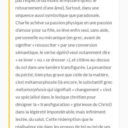
pas respecte du moins le mystère qu’est le
retournement d’une âme). Surtout, dans une
séquence aussi symbolique que paradoxale,
Charlie achève sa passion physique en une passion
d’amour pour sa fille, se lève enfin seul, sans aide,
personnelle ou mécanique (en grec, avant de
signifier « ressusciter » par une conversion
sémantique, le verbe
égéirô
veut notamment dire
« se lever » ou « se dresser »), et s’élève au-dessus
du sol dans une lumière transfigurée. La pesanteur
du péché, bien plus grave que celle de la matière,
s’est métamorphosée (là encore, le substantif grec
métamorphosis
qui signifiait « changement » s’est
vu spécialisé dans le lexique chrétien pour
désigner la « transfiguration » glorieuse du Christ)
dans la légèreté impondérable, mais infiniment
lestée, du salut. Cette rédemption que le
réalisateur nie dans les propos de tel ou tel de ses