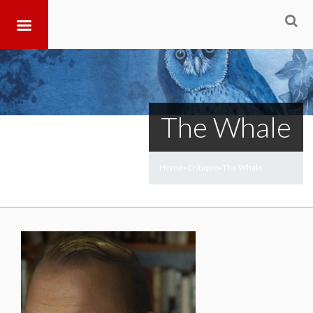
The Whale
Home
Critique
The Whale
>
>