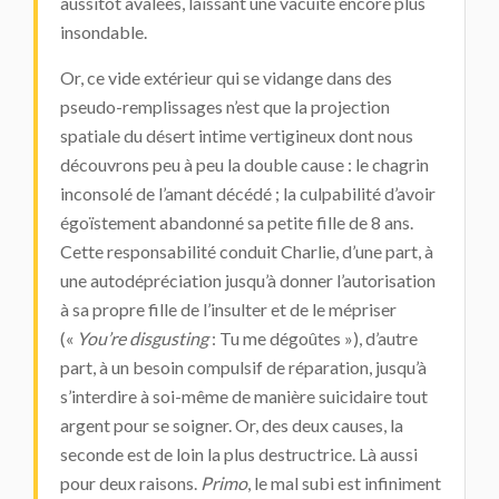
aussitôt avalées, laissant une vacuité encore plus
insondable.
Or, ce vide extérieur qui se vidange dans des
pseudo-remplissages n’est que la projection
spatiale du désert intime vertigineux dont nous
découvrons peu à peu la double cause : le chagrin
inconsolé de l’amant décédé ; la culpabilité d’avoir
égoïstement abandonné sa petite fille de 8 ans.
Cette responsabilité conduit Charlie, d’une part, à
une autodépréciation jusqu’à donner l’autorisation
à sa propre fille de l’insulter et de le mépriser
(«
You’re disgusting
: Tu me dégoûtes »), d’autre
part, à un besoin compulsif de réparation, jusqu’à
s’interdire à soi-même de manière suicidaire tout
argent pour se soigner. Or, des deux causes, la
seconde est de loin la plus destructrice. Là aussi
pour deux raisons.
Primo
, le mal subi est infiniment