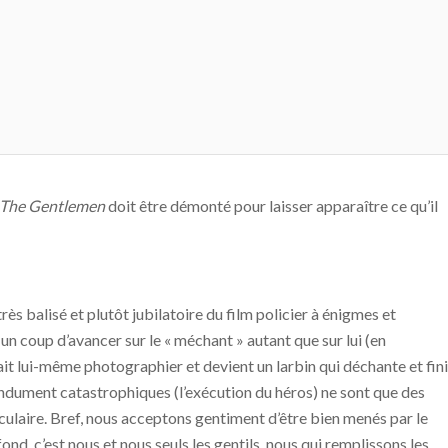
The Gentlemen
doit être démonté pour laisser apparaître ce qu’il
ès balisé et plutôt jubilatoire du film policier à énigmes et
 un coup d’avancer sur le « méchant » autant que sur lui (en
it lui-même photographier et devient un larbin qui déchante et fini
tendument catastrophiques (l’exécution du héros) ne sont que des
culaire. Bref, nous acceptons gentiment d’être bien menés par le
nd, c’est nous et nous seuls les gentils, nous qui remplissons les