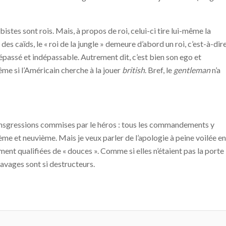
istes sont rois. Mais, à propos de roi, celui-ci tire lui-même la
e des caïds, le « roi de la jungle » demeure d’abord un roi, c’est-à-dir
indépassé et indépassable. Autrement dit, c’est bien son ego et
e si l’Américain cherche à la jouer
british
. Bref, le
gentleman
n’a
 transgressions commises par le héros : tous les commandements y
ième et neuvième. Mais je veux parler de l’apologie à peine voilée en
ment qualifiées de « douces ». Comme si elles n’étaient pas la porte
ravages sont si destructeurs.