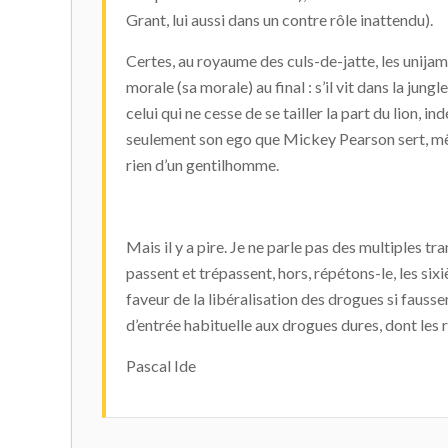
Grant, lui aussi dans un contre rôle inattendu).
Certes, au royaume des culs-de-jatte, les unijamb
morale (sa morale) au final : s’il vit dans la jungl
celui qui ne cesse de se tailler la part du lion, 
seulement son ego que Mickey Pearson sert, mêm
rien d’un gentilhomme.
Mais il y a pire. Je ne parle pas des multiples
passent et trépassent, hors, répétons-le, les six
faveur de la libéralisation des drogues si fausse
d’entrée habituelle aux drogues dures, dont les 
Pascal Ide