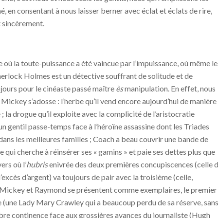
é, en consentant à nous laisser berner avec éclat et éclats de rire,
t sincèrement.
e où la toute-puissance a été vaincue par l’impuissance, où même le
erlock Holmes est un détective souffrant de solitude et de
jours pour le cinéaste passé maître
ès
manipulation. En effet, nous
ickey s’adosse : l’herbe qu’il vend encore aujourd’hui de manière
; la drogue qu’il exploite avec la complicité de l’aristocratie
un gentil passe-temps face à l’héroïne assassine dont les Triades
ans les meilleures familles ; Coach a beau couvrir une bande de
e qui cherche à réinsérer ses « gamins » et paie ses dettes plus que
ers où l’
hubris
enivrée des deux premières concupiscences (celle 
 l’excès d’argent) va toujours de pair avec la troisième (celle,
xe), Mickey et Raymond se présentent comme exemplaires, le premier
e (une Lady Mary Crawley qui a beaucoup perdu de sa réserve, san
sobre continence face aux grossières avances du journaliste (Hugh