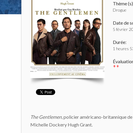
Thème (s)
Drogue
Date de so
5 février 2
Durée:
1 heures 5
Évaluatio
**
The Gentlemen
, policier américano-britannique 
Michelle Dockery Hugh Grant.