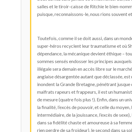
salles et le tiroir-caisse de Ritchie le bien-nomm
puisque, reconnaissons-le, nous rions souvent e
Toutefois, comme il se doit aussi, dans un mond
super-héros recyclent leur traumatisme et où Sh
dépendance, la mécanique devient éthique – tou
sommes sensés endosser les principes auxquels M
illégale sera demain en accès libre sur le marché 
anglaise désargentée autant que déclassée, est 
inondent la Grande Bretagne, pénétrant jusque d
malfrats rapeurs et frappeurs, il est un humanist
de mesure (quatre fois plus !). Enfin, dans un univ
la finalité, l’excès de pouvoir, et celle du moyen,
intermédiaire, de la jouissance, l’excès de se
dans sa fidélité chaste et amoureuse à sa femm
rien perdre de sa froideur), le second dans sa 