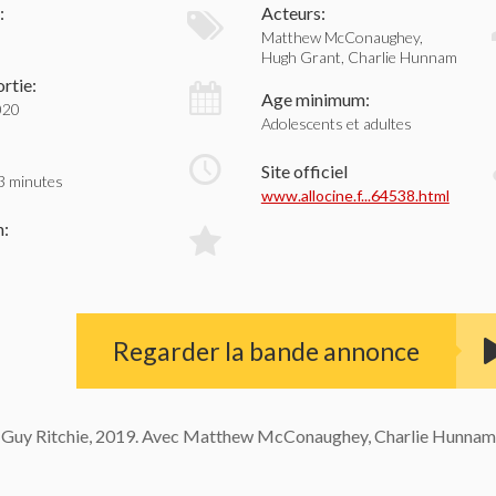
:
Acteurs:
Matthew McConaughey,
Hugh Grant, Charlie Hunnam
rtie:
Age minimum:
020
Adolescents et adultes
Site officiel
3 minutes
www.allocine.f...64538.html
n:
Regarder la bande annonce
de Guy Ritchie, 2019. Avec Matthew McConaughey, Charlie Hunnam