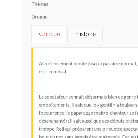
Thèmes
Drogue.
Critique
Histoire
Astucieusement monté jusqu’à paraître normal,
est : immoral…
Le spectateur connaît désormais bien ce genre tr
emboîtements. Il sait que le « gentil » a toujours
l’occurrence, le paparazzo maître-chanteur se fa
désenchanté) ; il sait aussi que ces débuts pré
trompe l’œil qui préparent une pirouette specta
bout du nez sans jamais être malmenés. Car, au fo