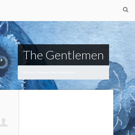
The Gentlemen
Home
Critique
The Gentlemen
>
>