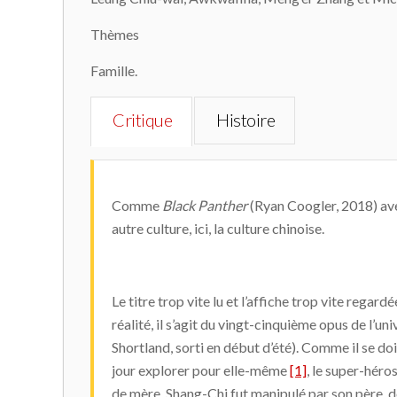
Thèmes
Famille.
Critique
Histoire
Comme
Black Panther
(Ryan Coogler, 2018) avec
autre culture, ici, la culture chinoise.
Le titre trop vite lu et l’affiche trop vite re
réalité, il s’agit du vingt-cinquième opus de l’
Shortland, sorti en début d’été). Comme il se do
jour explorer pour elle-même
[1]
, le super-héro
de mère, Shang-Chi fut manipulé par son père, d