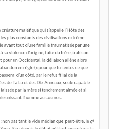
e créature maléfique qui s’appelle l’Hôte des
 les plus constants des civilisations extrême-
le avant tout d’une famille traumatisée par une
sa violence d’origine, fuite du frère, trahison
t pour un Occidental, la déliaison aliène alors
n abandon en règle (« pour que tu sentes ce que
assera, d’un côté, par le refus filial de la
mées de Ta Lo et des Dix Anneaux, seule capable
 laissée par la mère si tendrement aimée et si
phie unissant l’homme au cosmos.
: non pas tant le vide médian que, peut-être, le
qi
ang-Yin : depuis le début où il est incarné par la