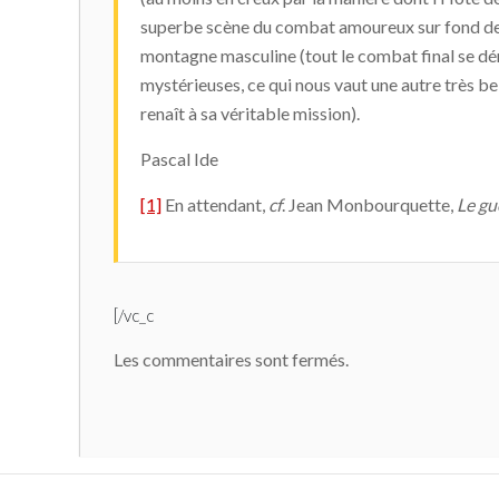
superbe scène du combat amoureux sur fond de c
montagne masculine (tout le combat final se dér
mystérieuses, ce qui nous vaut une autre très be
renaît à sa véritable mission).
Pascal Ide
[1]
En attendant,
cf
. Jean Monbourquette,
Le gu
[/vc_c
Les commentaires sont fermés.