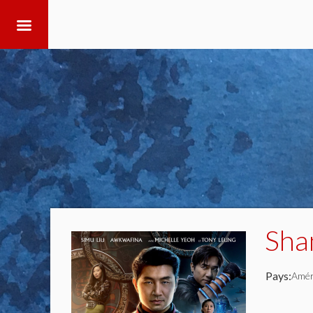
Sha
Pays:
Amér