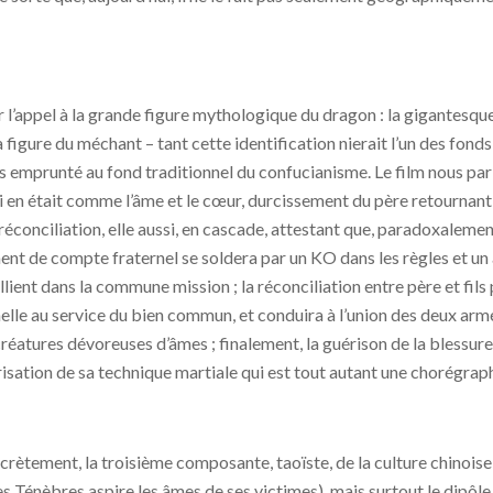
r l’appel à la grande figure mythologique du dragon : la gigantesqu
figure du méchant – tant cette identification nierait l’un des fonds
ais emprunté au fond traditionnel du confucianisme. Le film nous par
 en était comme l’âme et le cœur, durcissement du père retournant à 
réconciliation, elle aussi, en cascade, attestant que, paradoxalemen
lement de compte fraternel se soldera par un KO dans les règles et u
allient dans la commune mission ; la réconciliation entre père et fils p
rnelle au service du bien commun, et conduira à l’union des deux ar
réatures dévoreuses d’âmes ; finalement, la guérison de la blessure
isation de sa technique martiale qui est tout autant une chorégra
scrètement, la troisième composante, taoïste, de la culture chinoise 
 Ténèbres aspire les âmes de ses victimes), mais surtout le dipôle Y