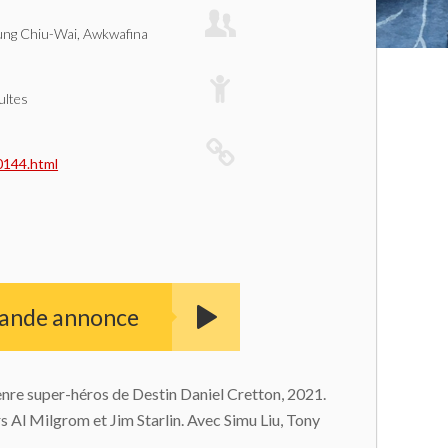
eung Chiu-Wai, Awkwafina
ultes
70144.html
bande annonce
enre super-héros de Destin Daniel Cretton, 2021.
s Al Milgrom et Jim Starlin. Avec Simu Liu, Tony