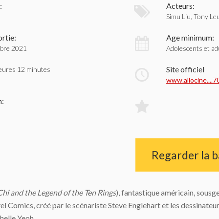
:
Acteurs:
Simu Liu, Tony L
rtie:
Age minimum:
mbre 2021
Adolescents et ad
Site officiel
eures 12 minutes
www.allocine....
n:
Regarder la 
hi and the Legend of the Ten Rings
), fantastique américain, sousg
 Comics, créé par le scénariste Steve Englehart et les dessinateur
elle Yeoh.