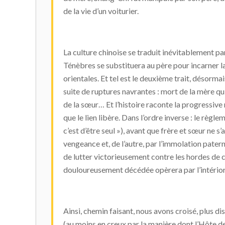
de la vie d’un voiturier.
La culture chinoise se traduit inévitablement pa
Ténèbres se substituera au père pour incarner la 
orientales. Et tel est le deuxième trait, désorm
suite de ruptures navrantes : mort de la mère qui
de la sœur… Et l’histoire raconte la progressive 
que le lien libère. Dans l’ordre inverse : le règ
c’est d’être seul »), avant que frère et sœur ne s’
vengeance et, de l’autre, par l’immolation pate
de lutter victorieusement contre les hordes de c
douloureusement décédée opèrera par l’intérior
Ainsi, chemin faisant, nous avons croisé, plus di
(au moins en creux par la manière dont l’Hôte des