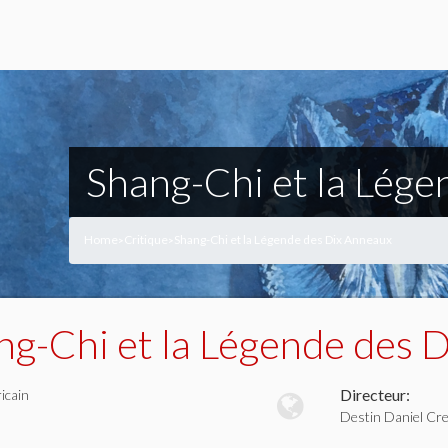
Shang-Chi et la Lég
Home
Critique
Shang-Chi et la Légende des Dix Anneaux
>
>
ng-Chi et la Légende des 
Directeur:
icain
Destin Daniel Cr