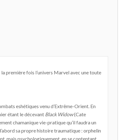
 la première fois l’univers Marvel avec une toute
t combats eshétiques venu d’Extrême-Orient. En
mier étant le décevant
Black Widow
(Cate
gnement chamanique vie-pratique qu’il faudra un
d’abord sa propre histoire traumatique : orphelin
ment, mais psychologiquement, en se contentant