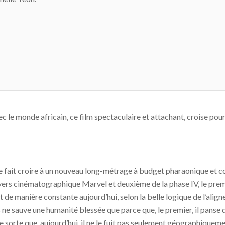
 le monde africain, ce film spectaculaire et attachant, croise pour
gardée fait croire à un nouveau long-métrage à budget pharaonique e
univers cinématographique Marvel et deuxième de la phase IV, le pre
it de manière constante aujourd’hui, selon la belle logique de l’ali
s ne sauve une humanité blessée que parce que, le premier, il panse 
e sorte que, aujourd’hui, il ne le fuit pas seulement géographique