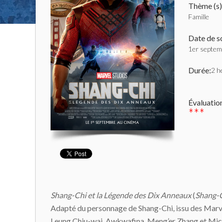
Thème (s)
Famille
Date de so
1er septe
Durée:
2 h
Évaluatio
***
Shang-Chi et la Légende des Dix Anneaux
(
Shang-C
Adapté du personnage de Shang-Chi, issu des Marvel
Leung Chiu-wai, Awkwafina, Meng’er Zhang et Mich