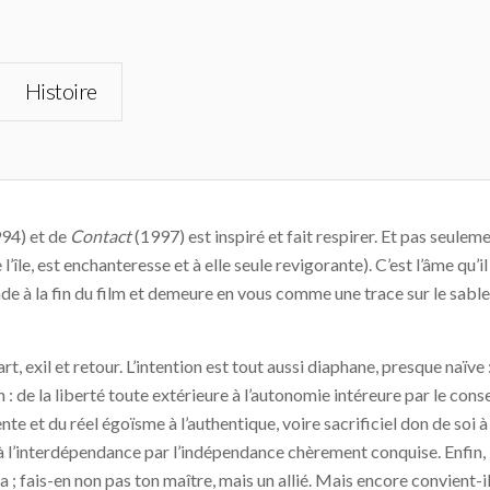
Histoire
94) et de
Contact
(1997) est inspiré et fait respirer. Et pas seulemen
’île, est enchanteresse et à elle seule revigorante). C’est l’âme qu’i
nde à la fin du film et demeure en vous comme une trace sur le sa
rt, exil et retour. L’intention est tout aussi diaphane, presque naïve
 : de la liberté toute extérieure à l’autonomie intéreure par le con
nte et du réel égoïsme à l’authentique, voire sacrificiel don de soi à 
 l’interdépendance par l’indépendance chèrement conquise. Enfin, l
era ; fais-en non pas ton maître, mais un allié. Mais encore convient