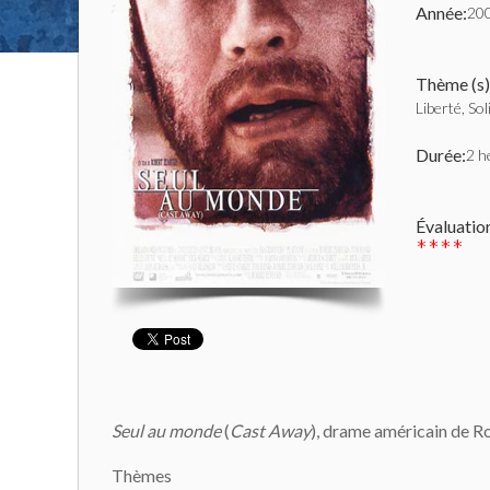
Année:
20
Thème (s)
Liberté, Sol
Durée:
2 h
Évaluatio
****
Seul au monde
(
Cast Away
), drame américain de 
Thèmes