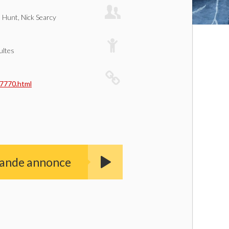
 Hunt, Nick Searcy
ultes
27770.html
bande annonce