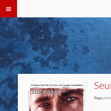
Seu
Pays:
Amér