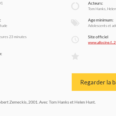
Acteurs:
01
Tom Hanks, Helen
:
Age minimum:
itude
Adolescents et ad
Site officiel
eures 23 minutes
www.allocine.f...
n:
Regarder la 
Robert Zemeckis, 2001. Avec Tom Hanks et Helen Hunt.