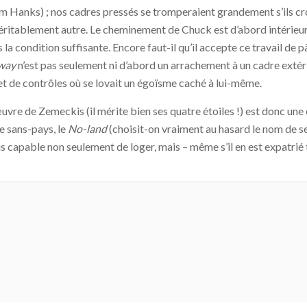
om Hanks) ; nos cadres pressés se tromperaient grandement s’ils cro
ritablement autre. Le cheminement de Chuck est d’abord intérieur :
 la condition suffisante. Encore faut-il qu’il accepte ce travail de 
way
n’est pas seulement ni d’abord un arrachement à un cadre extér
t de contrôles où se lovait un égoïsme caché à lui-même.
uvre de Zemeckis (il mérite bien ses quatre étoiles !) est donc une 
le sans-pays, le
No-land
(choisit-on vraiment au hasard le nom de ses
is capable non seulement de loger, mais – même s’il en est expatri