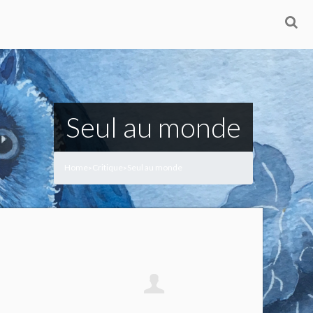
Seul au monde
Home
Critique
Seul au monde
>
>