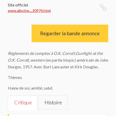
Site officiel
www.allocine....30974.html
Regarder la bande annonce
Règlements de comptes à O.K. Corral
(
Gunfight at the
O.K. Corral
), western (en partie biopic) américain de John
Sturges, 1957. Avec Burt Lancaster et Kirk Douglas.
Thèmes
Haine de soi, amitié, salut.
Critique
Histoire