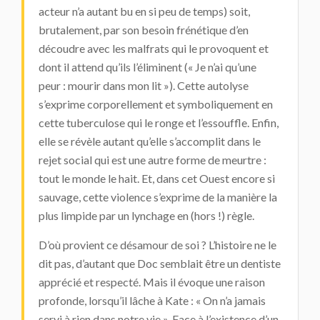
acteur n’a autant bu en si peu de temps) soit,
brutalement, par son besoin frénétique d’en
découdre avec les malfrats qui le provoquent et
dont il attend qu’ils l’éliminent (« Je n’ai qu’une
peur : mourir dans mon lit »). Cette autolyse
s’exprime corporellement et symboliquement en
cette tuberculose qui le ronge et l’essouffle. Enfin,
elle se révèle autant qu’elle s’accomplit dans le
rejet social qui est une autre forme de meurtre :
tout le monde le hait. Et, dans cet Ouest encore si
sauvage, cette violence s’exprime de la manière la
plus limpide par un lynchage en (hors !) règle.
D’où provient ce désamour de soi ? L’histoire ne le
dit pas, d’autant que Doc semblait être un dentiste
apprécié et respecté. Mais il évoque une raison
profonde, lorsqu’il lâche à Kate : « On n’a jamais
servi à rien dans notre vie ». Face à l’existence d’un