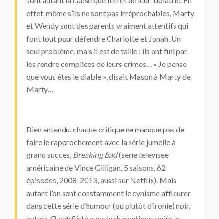
sont autant la cause que l’effet de leur idolâtrie. En
effet, même s’ils ne sont pas irréprochables, Marty
et Wendy sont des parents vraiment attentifs qui
font tout pour défendre Charlotte et Jonah. Un
seul problème, mais il est de taille : ils ont fini par
les rendre complices de leurs crimes… « Je pense
que vous êtes le diable », disait Mason à Marty de
Marty…
Bien entendu, chaque critique ne manque pas de
faire le rapprochement avec la série jumelle à
grand succès,
Breaking Bad
(série télévisée
américaine de Vince Gilligan, 5 saisons, 62
épisodes, 2008-2013, aussi sur Netflix). Mais
autant l’on sent constamment le cynisme affleurer
dans cette série d’humour (ou plutôt d’ironie) noir,
autant
Ozark
flirte avec le dramatique, voire le