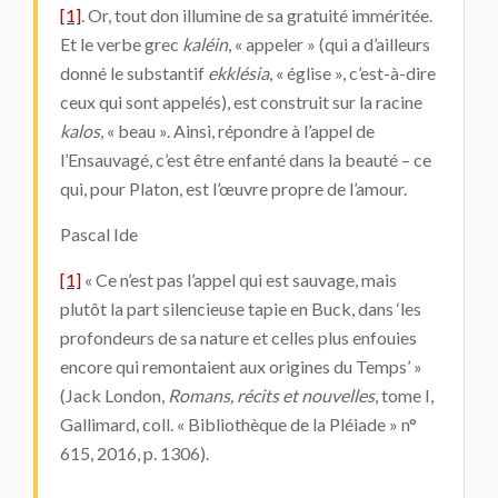
[1]
. Or, tout don illumine de sa gratuité imméritée.
Et le verbe grec
kaléin
, « appeler » (qui a d’ailleurs
donné le substantif
ekklésia
, « église », c’est-à-dire
ceux qui sont appelés), est construit sur la racine
kalos
, « beau ». Ainsi, répondre à l’appel de
l’Ensauvagé, c’est être enfanté dans la beauté – ce
qui, pour Platon, est l’œuvre propre de l’amour.
Pascal Ide
[1]
« Ce n’est pas l’appel qui est sauvage, mais
plutôt la part silencieuse tapie en Buck, dans ‘les
profondeurs de sa nature et celles plus enfouies
encore qui remontaient aux origines du Temps’ »
(Jack London,
Romans, récits et nouvelles
, tome I,
Gallimard, coll. « Bibliothèque de la Pléiade » n°
615, 2016, p. 1306).