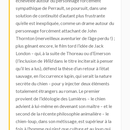
échevelée autour du personnage forcément
sympathique de Perrault, se poursuit, dans une
solution de continuité d’autant plus frustrante
qu’elle est inexpliquée, comme un drame autour du
personnage forcément attachant de John
Thornton (merveilleux aventurier de l’âge perdu !) ;
plus gênant encore, le film tord l’idée de Jack
London – qui, à la suite de Thoreau ou d’Emerson
(l’inclusion de
Wild
dans le titre inciterait à penser
qu’il les a lus), défend la thèse d’un retour à l’état
sauvage, en l’occurrence lupin, qui serait la nature
secrète du chien – pour y injecter deux éléments
totalement étrangers au roman. Le premier
provient de l’idéologie des Lumières – le chien
advient à lui-même en devenant son maître – et le
second de la récente philosophie animalière – le
chien-loup, dans son métissage, est supérieur à la
fois à l’homme qui n’est que culture et au loup qui