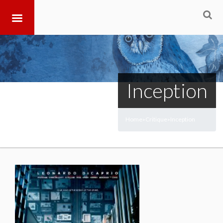
Inception
Home
Critique
Inception
>
>