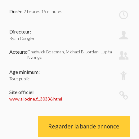
Durée:
2 heures 15 minutes
Directeur:
Ryan Coogler
Acteurs:
Chadwick Boseman, Michael B. Jordan, Lupita
Nyong'o
Age minimum:
Tout public
Site officiel
www.allocine.f...30336.html
Regarder la bande annonce