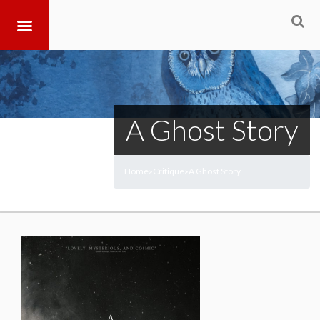
A Ghost Story
Home
Critique
A Ghost Story
>
>