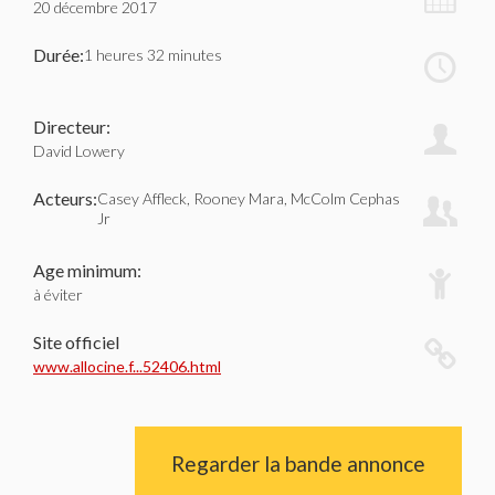
20 décembre 2017
Durée:
1 heures 32 minutes
Directeur:
David Lowery
Acteurs:
Casey Affleck, Rooney Mara, McColm Cephas
Jr
Age minimum:
à éviter
Site officiel
www.allocine.f...52406.html
Regarder la bande annonce