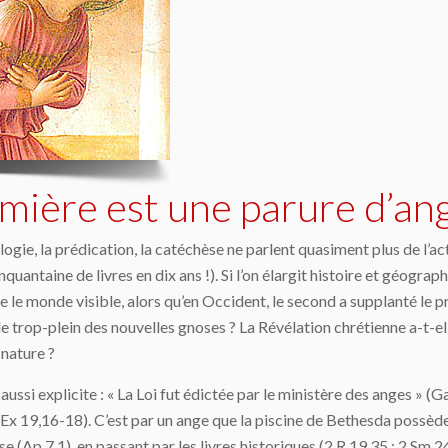
mière est une parure d’an
gie, la prédication, la catéchèse ne parlent quasiment plus de l’act
ntaine de livres en dix ans !). Si l’on élargit histoire et géographi
 le monde visible, alors qu’en Occident, le second a supplanté le pr
le trop-plein des nouvelles gnoses ? La Révélation chrétienne a-t-ell
a nature ?
aussi explicite : « La Loi fut édictée par le ministère des anges » (G
 Ex 19,16-18). C’est par un ange que la piscine de Bethesda possèd
se (Ap 7,1), en passant par les livres historiques (2 R 19,35 ; 2 Sm 