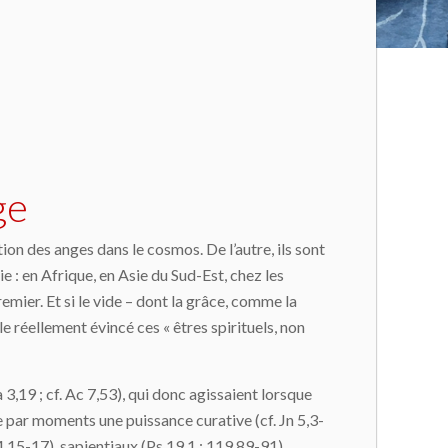
ge
ion des anges dans le cosmos. De l’autre, ils sont
e : en Afrique, en Asie du Sud-Est, chez les
emier. Et si le vide – dont la grâce, comme la
e réellement évincé ces « êtres spirituels, non
a 3,19 ; cf. Ac 7,53), qui donc agissaient lorsque
e par moments une puissance curative (cf. Jn 5,3-
24,15-17), sapientiaux (Ps 19,1 ; 119,89-91),