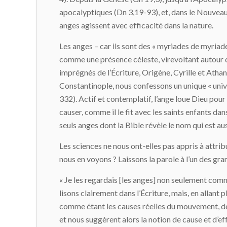
apocalyptiques (Dn 3,19-93), et, dans le Nouveau T
anges agissent avec efficacité dans la nature.
Les anges – car ils sont des « myriades de myria
comme une présence céleste, virevoltant autour du 
imprégnés de l’Écriture, Origène, Cyrille et Atha
Constantinople, nous confessons un unique « univer
332). Actif et contemplatif, l’ange loue Dieu pour
causer, comme il le fit avec les saints enfants dans 
seuls anges dont la Bible révèle le nom qui est au
Les sciences ne nous ont-elles pas appris à attrib
nous en voyons ? Laissons la parole à l’un des gra
« Je les regardais [les anges] non seulement comme
lisons clairement dans l’Écriture, mais, en allant 
comme étant les causes réelles du mouvement, de l
et nous suggèrent alors la notion de cause et d’ef