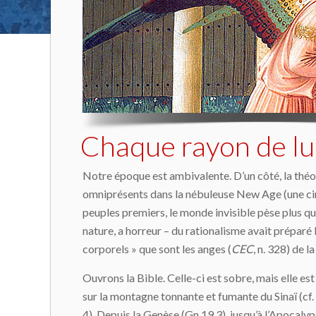
Chaque rayon de lu
Notre époque est ambivalente. D’un côté, la théolo
omniprésents dans la nébuleuse New Age (une cinqua
peuples premiers, le monde invisible pèse plus que
nature, a horreur – du rationalisme avait préparé 
corporels » que sont les anges (
CEC
, n. 328) de l
Ouvrons la Bible. Celle-ci est sobre, mais elle est 
sur la montagne tonnante et fumante du Sinaï (cf.
4). Depuis la Genèse (Gn 19,3), jusqu’à l’Apocalyp