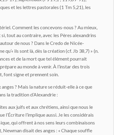
ues et les lettres pastorales (1 Tm 5,21), les
matériel. Comment les concevons-nous ? Au mieux,
si, tout au contraire, avec les Pères alexandrins
t autour de nous ? Dans le Credo de Nicée-
e qu’« ils sont là, dès la création (cf. Jb 38,7) » (n.
rances et de la mort que tel élément pourrait
us prépare au monde à venir. À l’instar des trois
, font signe et prennent soin.
 anges ? Mais la nature se réduit-elle à ce que
ns la tradition d’Alexandrie :
s aux juifs et aux chrétiens, ainsi que nous le
e l’Écriture l’implique aussi. Je les considérais
sique, qui offrent à nos sens leurs combinaisons
vant, Newman disait des anges : « Chaque souffle