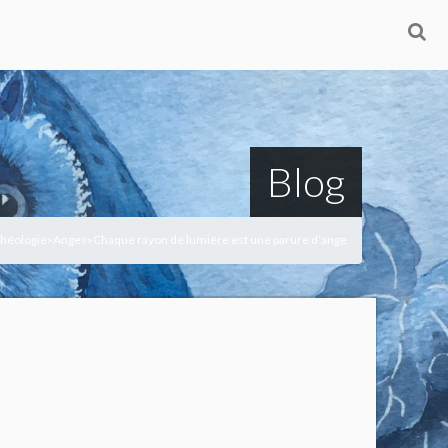
Blog
-Théologie
Anges
Chaque rayon de lumière est une parure d’ange
>
>