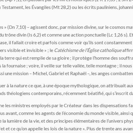
estament, les Évangiles (Mt 28,2) ou les écrits pauliniens, johanniq
des » (Dn 7,10) – agissent donc, par mission divine, sur le cosmos 
trône divin (Is 6,2) et comme une action ponctuelle (Lc 1,26 s). Et 
nase, il fallait croire et parfois comme voir qu’ils sont constammen
s visible et invisible » ; le
Catéchisme de l’Église catholique
affirm
 la terre qui est remplie de sa gloire ; il protège l’homme des souff
la fournaise ; voire, il veille sur telle vallée, telle montagne ; il no
ssi une mission – Michel, Gabriel et Raphaël –, les anges combattent
uer à la nature ce que, à une époque mythologique, on attribuait aux
nds théologiens contemporains, récemment béatifié, qui s’inscrit da
 les ministres employés par le Créateur dans les dispensations faite
plus avant, comme les agents de l’économie du monde visible, ainsi qu
a lumière de la vie, et des principes élémentaires de l’univers phy
fet et ce qu’on appelle les lois de la nature ». Plus de trente ans a