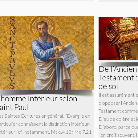
De l’Ancie
Testament :
de soi
Il est assurément 
’homme intérieur selon
d’opposer l’Ancie
aint Paul
Testament comme s
es Saintes Écritures en général, l’Évangile en
Dieu de colère et 
rticulier connaissent la distinction intérieur-
D’abord, parce que
xtérieur (cf., notamment, Mt 6,4.18 ; Mc 7,21 ;
l’on croit souvent, 