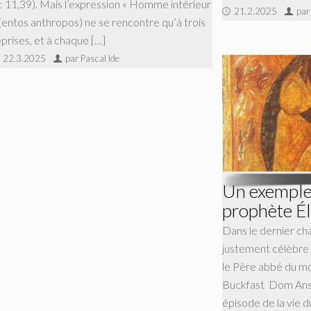
c 11,39). Mais l’expression « Homme intérieur
21.2.2025
par
 (entos anthropos) ne se rencontre qu’à trois
eprises, et à chaque […]
22.3.2025
par Pascal Ide
Un exemple 
prophète Él
Dans le dernier ch
justement célèbre su
le Père abbé du m
Buckfast Dom Ansc
épisode de la vie du