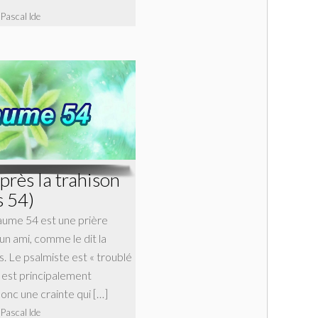
 Pascal Ide
près la trahison
s 54)
aume 54 est une prière
’un ami, comme le dit la
. Le psalmiste est « troublé
le est principalement
 donc une crainte qui […]
 Pascal Ide