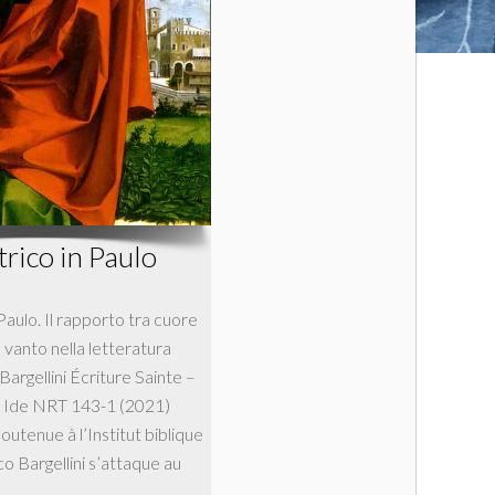
trico in Paulo
Paulo. Il rapporto tra cuore
e vanto nella letteratura
argellini Écriture Sainte –
l Ide NRT 143-1 (2021)
utenue à l’Institut biblique
co Bargellini s’attaque au