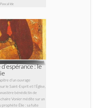
 Pascal Ide
d’espérance : le
ie
apitre d’un ouvrage
r le Saint-Esprit et l’Église,
onastère bénédictin de
haire Vonier médite sur un
 prophète Élie : sa fuite