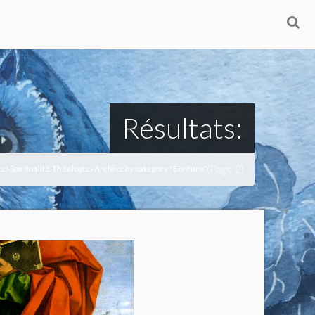
Résultats:
(Page 2)
e
Spiritualité-Théologie
Archive by category "Ecriture"
>
>