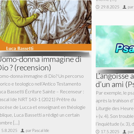
29.8.2025
par
omo-donna immagine di
io ? (recension)
L’angoisse a
omo-donna immagine di Dio? Un percorso
d’un ami (P
torico e teologico nell’Antico Testamento
uca Bassetti Écriture Sainte – Recenseur :
Par exemple, le ps
ascal Ide NRT 143-1 (2021) Prêtre du
après la trahison d
iocèse de Lucca et enseignant en théologie
Liturgie des Heures
blique, Luca Bassetti a rédigé un certain
» (v. 4). Son troub
ombre […]
l’inquiétude (v. 3),
5.8.2025
par Pascal Ide
17.5.2025
par