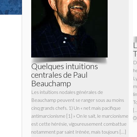
L
T
D
Quelques intuitions
h
centrales de Paul
L
Beauchamp
mê
Les intuitions nodales générales de
li
Beauchamp peuvent se ranger sous au moins
T
cinq grands chefs. 1) Un « net mais pacifique
[
antimarcionisme [1] » On le sait, le marcionisme
est cette hérésie, vigoureusement combattue
notamment par saint Irénée, mais toujours […]