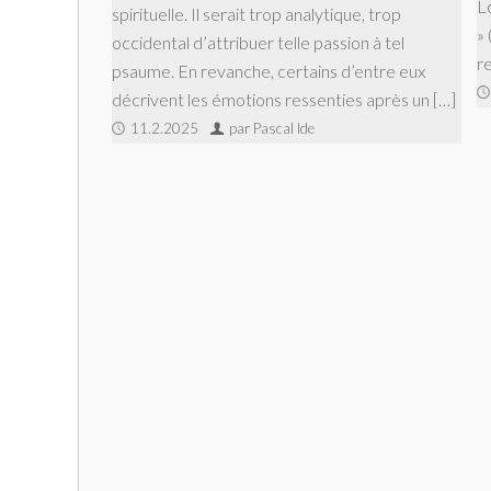
L
spirituelle. Il serait trop analytique, trop
»
occidental d’attribuer telle passion à tel
r
psaume. En revanche, certains d’entre eux
décrivent les émotions ressenties après un […]
11.2.2025
par Pascal Ide