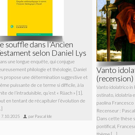
e souffle dans l’Ancien
estament selon Daniel Lys
ans une longue enquête, qui conjugue
Vanto idola
eureusement philologie et théologie, Daniel
(recension)
ys propose une détermination suggestive et
me puissante de ce terme si difficile, à la
Vanto idolatrico in 
mite de l’intraduisible, qu’est « Rûach » [1].
ostinato, idolatria 
out en tentant de récapituler l’évolution de
paolina Francesco B
…]
Recenseur : Pasca
7.10.2025
par Pascal Ide
Dans cette thèse so
pontifical, Frances
thème […]