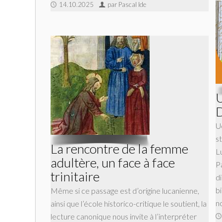
14.10.2025
par Pascal Ide
U
D
U
s
La rencontre de la femme
L
adultère, un face à face
P
trinitaire
d
bi
Même si ce passage est d’origine lucanienne,
n
ainsi que l’école historico-critique le soutient, la
lecture canonique nous invite à l’interpréter