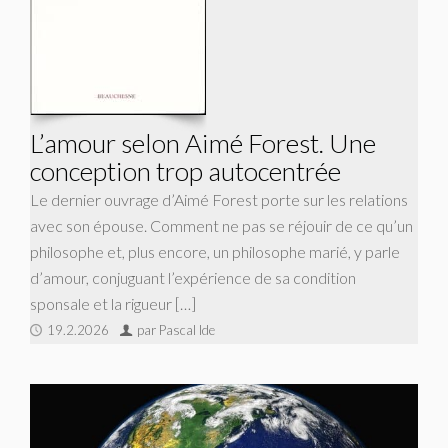
L’amour selon Aimé Forest. Une
conception trop autocentrée
Le dernier ouvrage d’Aimé Forest porte sur les relations
avec son épouse. Comment ne pas se réjouir de ce qu’un
philosophe et, plus encore, un philosophe marié, y parle
d’amour, conjuguant l’expérience de sa condition
sponsale et la rigueur […]
19.2.2026
par Pascal Ide