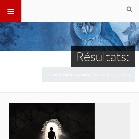
Résultats:
(Page 165)
Home
Archive by category "Articles"
>