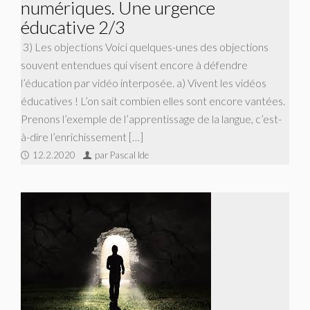
numériques. Une urgence
éducative 2/3
3) Les objections Voici quelques-unes des objections
souvent entendues qui visent encore à défendre
l’éducation par vidéo interposée. a) Vivent les vidéos
éducatives ! L’on sait combien elles sont encore vantées.
Prenons l’exemple de l’apprentissage de la langue, c’est-
à-dire l’enrichissement […]
12.2.2020
par Pascal Ide