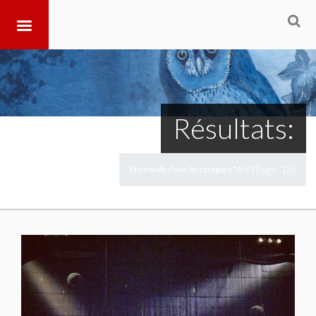
Résultats:
(Page 18)
Home
Archive by category "Art"
>