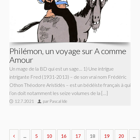
Philémon, un voyage sur A comme
Amour
Un mage de la BD qui est un sage… 1) Une intrigue
intrigante Fred (1931-2013) – de son vrai nom Frédéric
Othon Théodore Aristidès – est un bédéiste français à qui
l’on doit notamment les seize volumes de la […]
12.7.2021
par Pascal Ide
...
5
10
16
17
18
19
20
...