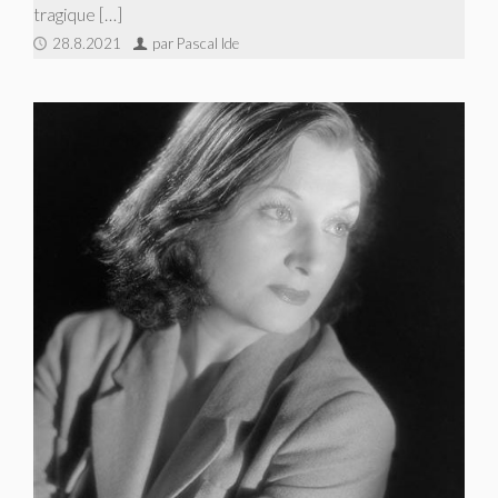
tragique […]
28.8.2021
par Pascal Ide