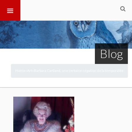
Blog
Home
Art
Barbara Cartland, une certaine négation de la temporalité
>
>